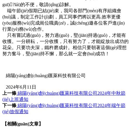
guī)?lái)的不便，敬請(qǐng)諒解。
端午節(jié)假期已結(jié)束，我司各部門(mén)有序組織會
(huì)議，制定工作計(jì)劃，員工同事們將以更高.效率更優
(yōu)服務(wù)完成崗位職責(zé)，誠(chéng)邀各位客戶進(jìn)
行業(yè)務(wù)合作。
只有嘗試過(guò)，努力過(guò)，堅(jiān)持過(guò)，才能有
收獲。一分耕耘，一分收獲，只有努力了，才能綻放出成功的
花朵。只要功夫深，鐵杵磨成針。相信只要朝著這個(gè)理想
努力奮斗，堅(jiān)持不懈，那么就一定會(huì)成功！
綿陽(yáng)創(chuàng)匯萊科技有限公司
2024年6月11日
上一條
綿陽(yáng)創(chuàng)匯萊科技有限公司2024年中秋節
(jié)上班通知
下一條
綿陽(yáng)創(chuàng)匯萊科技有限公司2024年端午節
(jié)放假通知
【相關(guān)文章】